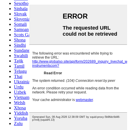
Sesotho
Sinhala
Slovak
Slovenian
Somali
Samoan
Scots Gaelic
Shona
Sindhi
Sundanese
Swahili
Tajik
Tamil
Telugu
Thai
Ukrainian
Urdu
Uzbek
Vietnamese
Welsh
Xhosa
Yiddish
Yoruba
Zulu