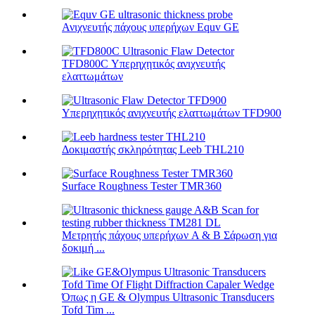
Ανιχνευτής πάχους υπερήχων Equv GE
TFD800C Υπερηχητικός ανιχνευτής
ελαττωμάτων
Υπερηχητικός ανιχνευτής ελαττωμάτων TFD900
Δοκιμαστής σκληρότητας Leeb THL210
Surface Roughness Tester TMR360
Μετρητής πάχους υπερήχων A & B Σάρωση για
δοκιμή ...
Όπως η GE & Olympus Ultrasonic Transducers
Tofd Tim ...