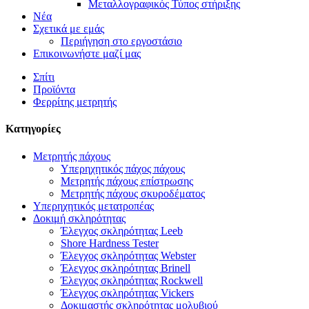
Μεταλλογραφικός Τύπος στήριξης
Νέα
Σχετικά με εμάς
Περιήγηση στο εργοστάσιο
Επικοινωνήστε μαζί μας
Σπίτι
Προϊόντα
Φερρίτης μετρητής
Κατηγορίες
Μετρητής πάχους
Υπερηχητικός πάχος πάχους
Μετρητής πάχους επίστρωσης
Μετρητής πάχους σκυροδέματος
Υπερηχητικός μετατροπέας
Δοκιμή σκληρότητας
Έλεγχος σκληρότητας Leeb
Shore Hardness Tester
Έλεγχος σκληρότητας Webster
Έλεγχος σκληρότητας Brinell
Έλεγχος σκληρότητας Rockwell
Έλεγχος σκληρότητας Vickers
Δοκιμαστής σκληρότητας μολυβιού