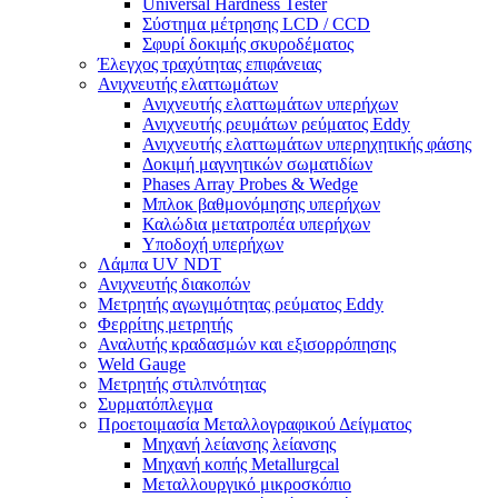
Universal Hardness Tester
Σύστημα μέτρησης LCD / CCD
Σφυρί δοκιμής σκυροδέματος
Έλεγχος τραχύτητας επιφάνειας
Ανιχνευτής ελαττωμάτων
Ανιχνευτής ελαττωμάτων υπερήχων
Ανιχνευτής ρευμάτων ρεύματος Eddy
Ανιχνευτής ελαττωμάτων υπερηχητικής φάσης
Δοκιμή μαγνητικών σωματιδίων
Phases Array Probes & Wedge
Μπλοκ βαθμονόμησης υπερήχων
Καλώδια μετατροπέα υπερήχων
Υποδοχή υπερήχων
Λάμπα UV NDT
Ανιχνευτής διακοπών
Μετρητής αγωγιμότητας ρεύματος Eddy
Φερρίτης μετρητής
Αναλυτής κραδασμών και εξισορρόπησης
Weld Gauge
Μετρητής στιλπνότητας
Συρματόπλεγμα
Προετοιμασία Μεταλλογραφικού Δείγματος
Μηχανή λείανσης λείανσης
Μηχανή κοπής Metallurgcal
Μεταλλουργικό μικροσκόπιο