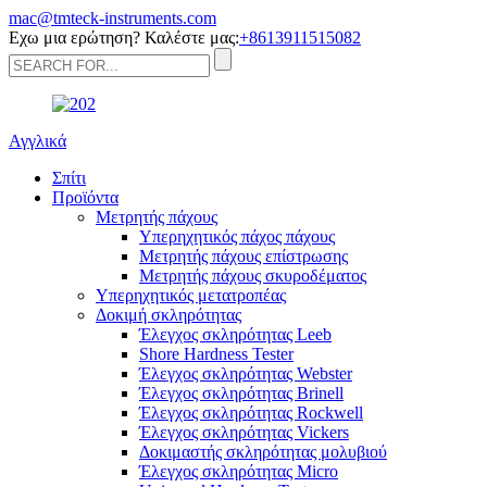
mac@tmteck-instruments.com
Εχω μια ερώτηση? Καλέστε μας:
+8613911515082
Αγγλικά
Σπίτι
Προϊόντα
Μετρητής πάχους
Υπερηχητικός πάχος πάχους
Μετρητής πάχους επίστρωσης
Μετρητής πάχους σκυροδέματος
Υπερηχητικός μετατροπέας
Δοκιμή σκληρότητας
Έλεγχος σκληρότητας Leeb
Shore Hardness Tester
Έλεγχος σκληρότητας Webster
Έλεγχος σκληρότητας Brinell
Έλεγχος σκληρότητας Rockwell
Έλεγχος σκληρότητας Vickers
Δοκιμαστής σκληρότητας μολυβιού
Έλεγχος σκληρότητας Micro