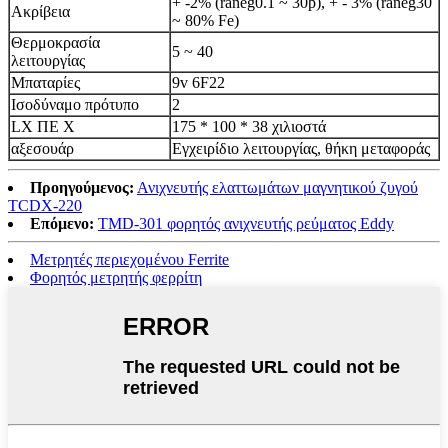
+ -2% (raneg0.1 ~ 30þ), + - 3% (raneg30
Ακρίβεια
~ 80% Fe)
Θερμοκρασία
5 ~ 40
λειτουργίας
Μπαταρίες
9v 6F22
Ισοδύναμο πρότυπο
2
LX ΠΕ Χ
175 * 100 * 38 χιλιοστά
αξεσουάρ
Εγχειρίδιο λειτουργίας, θήκη μεταφοράς
Προηγούμενος:
Ανιχνευτής ελαττωμάτων μαγνητικού ζυγού
TCDX-220
Επόμενο:
TMD-301 φορητός ανιχνευτής ρεύματος Eddy
Μετρητές περιεχομένου Ferrite
Φορητός μετρητής φερρίτη