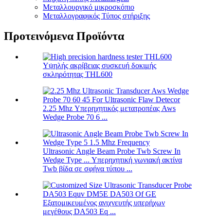
Μεταλλουργικό μικροσκόπιο
Μεταλλογραφικός Τύπος στήριξης
Προτεινόμενα Προϊόντα
Υψηλής ακρίβειας συσκευή δοκιμής
σκληρότητας THL600
2.25 Mhz Υπερηχητικός μετατροπέας Aws
Wedge Probe 70 6 ...
Ultrasonic Angle Beam Probe Twb Screw In
Wedge Type ... Υπερηχητική γωνιακή ακτίνα
Twb βίδα σε σφήνα τύπου ...
Εξατομικευμένος ανιχνευτής υπερήχων
μεγέθους DA503 Eq ...