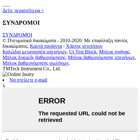
......
Δείτε περισσότερα +
ΣΥΝΔΡΟΜΟΙ
ΣΥΝΔΡΟΜΟΙ
© Πνευματικά δικαιώματα - 2010-2020: Με επιφύλαξη παντός
δικαιώματος.
Καυτά προϊόντα
-
Χάρτης ιστοτόπου
Καλώδια μετατροπέα υπερήχων
,
Ut Test Block
,
Μπλοκ σφήνας
,
Μπλοκ δοκιμής βαθμονόμησης
,
Μπλοκ βαθμονόμησης υπερήχων
,
Μπλοκ βαθμονόμησης σωλήνων
,
TMTeck Instrument Co., Ltd.
Να στείλετε e-mail
x