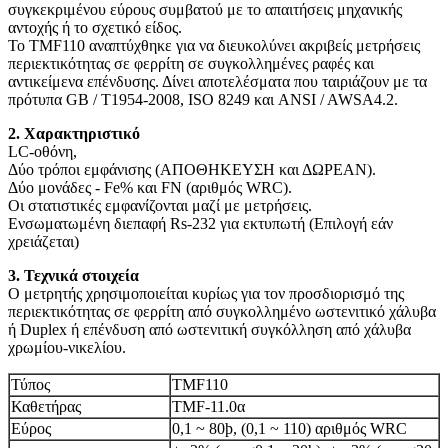
συγκεκριμένου εύρους συμβατού με το απαιτήσεις μηχανικής
αντοχής ή το σχετικό είδος.
Το TMF110 αναπτύχθηκε για να διευκολύνει ακριβείς μετρήσεις
περιεκτικότητας σε φερρίτη σε συγκολλημένες ραφές και
αντικείμενα επένδυσης. Δίνει αποτελέσματα που ταιριάζουν με τα
πρότυπα GB / T1954-2008, ISO 8249 και ANSI / AWSA4.2.
2. Χαρακτηριστικό
LC-οθόνη,
Δύο τρόποι εμφάνισης (ΑΠΟΘΗΚΕΥΣΗ και ΔΩΡΕΑΝ).
Δύο μονάδες - Fe% και FN (αριθμός WRC).
Οι στατιστικές εμφανίζονται μαζί με μετρήσεις.
Ενσωματωμένη διεπαφή Rs-232 για εκτυπωτή (Επιλογή εάν
χρειάζεται)
3. Τεχνικά στοιχεία
Ο μετρητής χρησιμοποιείται κυρίως για τον προσδιορισμό της
περιεκτικότητας σε φερρίτη από συγκολλημένο ωστενιτικό χάλυβα
ή Duplex ή επένδυση από ωστενιτική συγκόλληση από χάλυβα
χρωμίου-νικελίου.
Τύπος
TMF110
Καθετήρας
TMF-11.0α
Εύρος
0,1 ~ 80þ, (0,1 ~ 110) αριθμός WRC