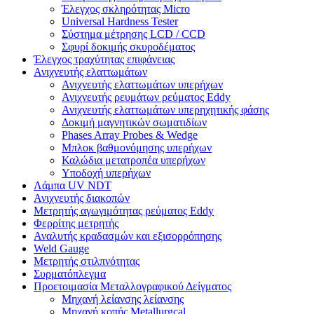
Έλεγχος σκληρότητας Micro
Universal Hardness Tester
Σύστημα μέτρησης LCD / CCD
Σφυρί δοκιμής σκυροδέματος
Έλεγχος τραχύτητας επιφάνειας
Ανιχνευτής ελαττωμάτων
Ανιχνευτής ελαττωμάτων υπερήχων
Ανιχνευτής ρευμάτων ρεύματος Eddy
Ανιχνευτής ελαττωμάτων υπερηχητικής φάσης
Δοκιμή μαγνητικών σωματιδίων
Phases Array Probes & Wedge
Μπλοκ βαθμονόμησης υπερήχων
Καλώδια μετατροπέα υπερήχων
Υποδοχή υπερήχων
Λάμπα UV NDT
Ανιχνευτής διακοπών
Μετρητής αγωγιμότητας ρεύματος Eddy
Φερρίτης μετρητής
Αναλυτής κραδασμών και εξισορρόπησης
Weld Gauge
Μετρητής στιλπνότητας
Συρματόπλεγμα
Προετοιμασία Μεταλλογραφικού Δείγματος
Μηχανή λείανσης λείανσης
Μηχανή κοπής Metallurgcal