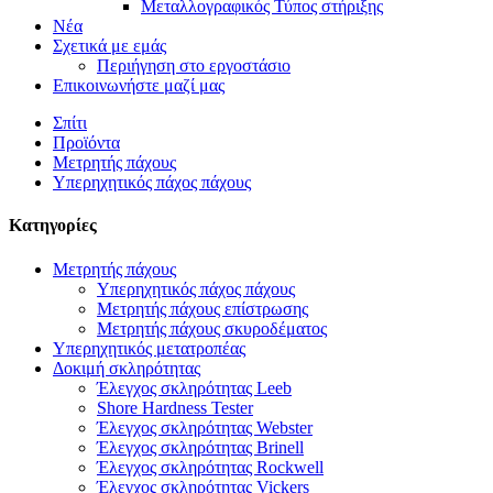
Μεταλλογραφικός Τύπος στήριξης
Νέα
Σχετικά με εμάς
Περιήγηση στο εργοστάσιο
Επικοινωνήστε μαζί μας
Σπίτι
Προϊόντα
Μετρητής πάχους
Υπερηχητικός πάχος πάχους
Κατηγορίες
Μετρητής πάχους
Υπερηχητικός πάχος πάχους
Μετρητής πάχους επίστρωσης
Μετρητής πάχους σκυροδέματος
Υπερηχητικός μετατροπέας
Δοκιμή σκληρότητας
Έλεγχος σκληρότητας Leeb
Shore Hardness Tester
Έλεγχος σκληρότητας Webster
Έλεγχος σκληρότητας Brinell
Έλεγχος σκληρότητας Rockwell
Έλεγχος σκληρότητας Vickers