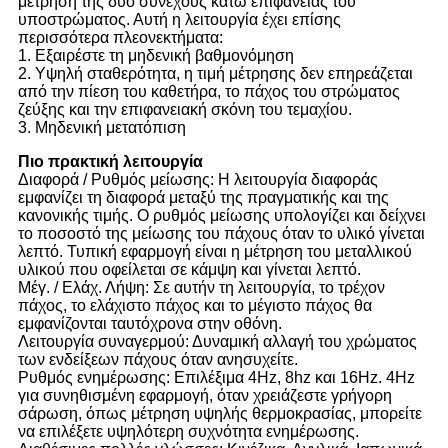
μέτρηση της δύο συνεχούς κάτω επιφάνειας του
υποστρώματος. Αυτή η λειτουργία έχει επίσης
περισσότερα πλεονεκτήματα:
1. Εξαιρέστε τη μηδενική βαθμονόμηση
2. Υψηλή σταθερότητα, η τιμή μέτρησης δεν επηρεάζεται
από την πίεση του καθετήρα, το πάχος του στρώματος
ζεύξης και την επιφανειακή σκόνη του τεμαχίου.
3. Μηδενική μετατόπιση
Πιο πρακτική λειτουργία
Διαφορά / Ρυθμός μείωσης: Η λειτουργία διαφοράς
εμφανίζει τη διαφορά μεταξύ της πραγματικής και της
κανονικής τιμής. Ο ρυθμός μείωσης υπολογίζει και δείχνει
το ποσοστό της μείωσης του πάχους όταν το υλικό γίνεται
λεπτό. Τυπική εφαρμογή είναι η μέτρηση του μεταλλικού
υλικού που οφείλεται σε κάμψη και γίνεται λεπτό.
Μέγ. / Ελάχ. Λήψη: Σε αυτήν τη λειτουργία, το τρέχον
πάχος, το ελάχιστο πάχος και το μέγιστο πάχος θα
εμφανίζονται ταυτόχρονα στην οθόνη.
Λειτουργία συναγερμού: Δυναμική αλλαγή του χρώματος
των ενδείξεων πάχους όταν ανησυχείτε.
Ρυθμός ενημέρωσης: Επιλέξιμα 4Hz, 8hz και 16Hz. 4Hz
για συνηθισμένη εφαρμογή, όταν χρειάζεστε γρήγορη
σάρωση, όπως μέτρηση υψηλής θερμοκρασίας, μπορείτε
να επιλέξετε υψηλότερη συχνότητα ενημέρωσης.