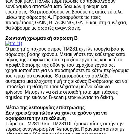
των δοκιμών. Πολλές περιπτώσεις θα προκαλέσουν
λανθασμένα αποτελέσματα δοκιμών ή ακόμη και
ερωτήσεις. Θα μπορούσαμε να βρούμε τις αιτίες εύκολα
μέσω της σάρωσης Α. Προσαρμόστε τις τρεις
παραμέτρους GAIN, BLACKING, GATE και, στη συνέχεια,
θα λάβουμε τις σωστές αναγνώσεις.
Ζωντανή χρωματική σάρωση B
Ο μετρητής πάχους σειράς TM281 έχει λειτουργία βάσης
σάρωσης βάσης χρόνου. Μετακινήστε τον καθετήρα κατά
μήκος της επιφάνειας του τεμαχίου εργασίας και μετά το
προφίλ διατομής της οθόνης του τεμαχίου εργασίας,
χρησιμοποιήστε για να παρατηρήσετε το κάτω περίγραμμα
του τεμαχίου εργασίας. Θα μπορούσε να συλλάβει
αυτόματα μια ελάχιστη τιμή της εικόνας Β-σάρωσης και να
υποδείξει τη θέση του τουλάχιστον με ένα κόκκινο
τρίγωνο. Μπορείτε να δείτε οποιαδήποτε τιμή πάχους
σημείου της εικόνας B-scan μετακινώντας το δείκτη.
Μέσω της λειτουργίας επίστρωσης
Δεν χρειάζεται πλέον να χάνετε χρόνο για να
αφαιρέσετε την επικάλυψη
Τώρα τα TM281D και TM281DL έχουν επίσης αυτήν την
ευρέως αναγνωρισμένη λειτουργία. Πραγματοποιείται με