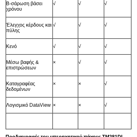
Β-σάρωση βάσει
√
√
√
χρόνου
Έλεγχος κέρδους και
√
√
√
πύλης
Κενό
√
√
√
Μέσω βαφής &
×
√
√
επιστρώσεων
Καταγραφέας
×
×
√
δεδομένων
Λογισμικό DataView
×
×
√
Προδιαγραφές του υπερηχητικού πάχους TM281DL