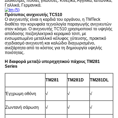
Διαθέσιμες πολλές γλώσσες: Κινέζικα, Αγγλικά, Ιαπωνικά,
Γαλλικά, Γερμανικά.
Πρότυπος ανιχνευτής TC510
Ο ανιχνευτής είναι η καρδιά του οργάνου, η TMTeck
διαθέτει την κορυφαία τεχνολογία παραγωγής ανιχνευτών
στον κόσμο. Ο ανιχνευτής TC510 χρησιμοποιεί το υψηλής
απόδοσης πιεζοηλεκτρικό κεραμικό τσιπ, με
ενσωματωμένο μεταλλικό κέλυφος χύτευσης, πρακτικό
σχεδιασμό ανιχνευτή και καλώδιο διαχωρισμένο,
ανεξάρτητα από το κόστος για τη δημιουργία υψηλής
ποιότητας.
Η διαφορά μεταξύ υπερηχητικού πάχους TM281
Series
TM281
TM281D
TM281DL
Έγχρωμη οθόνη
√
√
√
Ζωντανή σάρωση
√
√
√