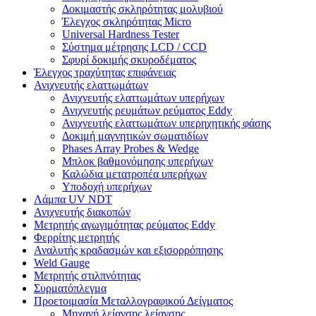
Δοκιμαστής σκληρότητας μολυβιού
Έλεγχος σκληρότητας Micro
Universal Hardness Tester
Σύστημα μέτρησης LCD / CCD
Σφυρί δοκιμής σκυροδέματος
Έλεγχος τραχύτητας επιφάνειας
Ανιχνευτής ελαττωμάτων
Ανιχνευτής ελαττωμάτων υπερήχων
Ανιχνευτής ρευμάτων ρεύματος Eddy
Ανιχνευτής ελαττωμάτων υπερηχητικής φάσης
Δοκιμή μαγνητικών σωματιδίων
Phases Array Probes & Wedge
Μπλοκ βαθμονόμησης υπερήχων
Καλώδια μετατροπέα υπερήχων
Υποδοχή υπερήχων
Λάμπα UV NDT
Ανιχνευτής διακοπών
Μετρητής αγωγιμότητας ρεύματος Eddy
Φερρίτης μετρητής
Αναλυτής κραδασμών και εξισορρόπησης
Weld Gauge
Μετρητής στιλπνότητας
Συρματόπλεγμα
Προετοιμασία Μεταλλογραφικού Δείγματος
Μηχανή λείανσης λείανσης