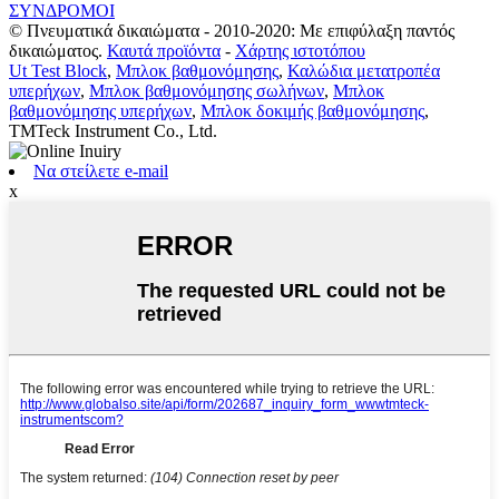
ΣΥΝΔΡΟΜΟΙ
© Πνευματικά δικαιώματα - 2010-2020: Με επιφύλαξη παντός
δικαιώματος.
Καυτά προϊόντα
-
Χάρτης ιστοτόπου
Ut Test Block
,
Μπλοκ βαθμονόμησης
,
Καλώδια μετατροπέα
υπερήχων
,
Μπλοκ βαθμονόμησης σωλήνων
,
Μπλοκ
βαθμονόμησης υπερήχων
,
Μπλοκ δοκιμής βαθμονόμησης
,
TMTeck Instrument Co., Ltd.
Να στείλετε e-mail
x