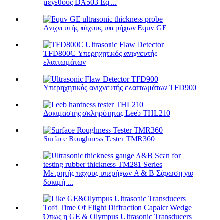
μεγέθους DA503 Eq ...
Ανιχνευτής πάχους υπερήχων Equv GE
TFD800C Υπερηχητικός ανιχνευτής
ελαττωμάτων
Υπερηχητικός ανιχνευτής ελαττωμάτων TFD900
Δοκιμαστής σκληρότητας Leeb THL210
Surface Roughness Tester TMR360
Μετρητής πάχους υπερήχων A & B Σάρωση για
δοκιμή ...
Όπως η GE & Olympus Ultrasonic Transducers