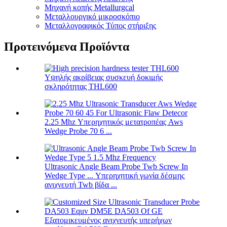
Μηχανή κοπής Metallurgcal
Μεταλλουργικό μικροσκόπιο
Μεταλλογραφικός Τύπος στήριξης
Προτεινόμενα Προϊόντα
Υψηλής ακρίβειας συσκευή δοκιμής
σκληρότητας THL600
2.25 Mhz Υπερηχητικός μετατροπέας Aws
Wedge Probe 70 6 ...
Ultrasonic Angle Beam Probe Twb Screw In
Wedge Type ... Υπερηχητική γωνία δέσμης
ανιχνευτή Twb βίδα ...
Εξατομικευμένος ανιχνευτής υπερήχων