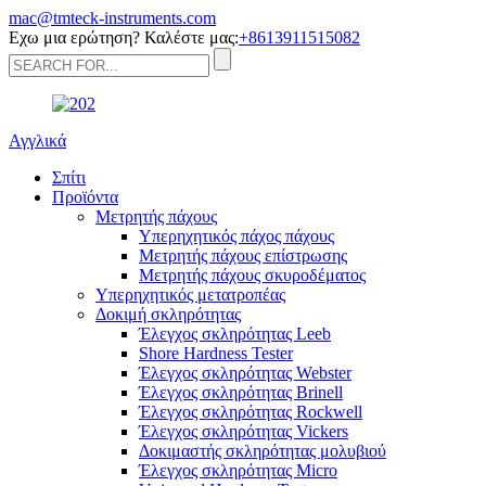
mac@tmteck-instruments.com
Εχω μια ερώτηση? Καλέστε μας:
+8613911515082
Αγγλικά
Σπίτι
Προϊόντα
Μετρητής πάχους
Υπερηχητικός πάχος πάχους
Μετρητής πάχους επίστρωσης
Μετρητής πάχους σκυροδέματος
Υπερηχητικός μετατροπέας
Δοκιμή σκληρότητας
Έλεγχος σκληρότητας Leeb
Shore Hardness Tester
Έλεγχος σκληρότητας Webster
Έλεγχος σκληρότητας Brinell
Έλεγχος σκληρότητας Rockwell
Έλεγχος σκληρότητας Vickers
Δοκιμαστής σκληρότητας μολυβιού
Έλεγχος σκληρότητας Micro