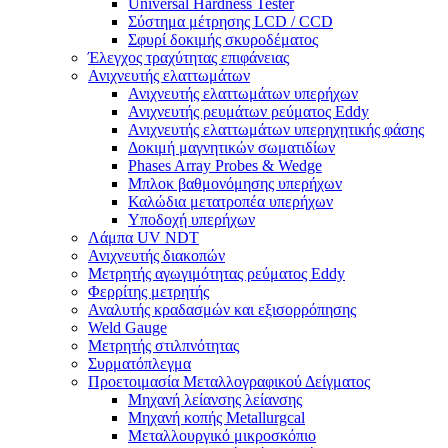
Universal Hardness Tester
Σύστημα μέτρησης LCD / CCD
Σφυρί δοκιμής σκυροδέματος
Έλεγχος τραχύτητας επιφάνειας
Ανιχνευτής ελαττωμάτων
Ανιχνευτής ελαττωμάτων υπερήχων
Ανιχνευτής ρευμάτων ρεύματος Eddy
Ανιχνευτής ελαττωμάτων υπερηχητικής φάσης
Δοκιμή μαγνητικών σωματιδίων
Phases Array Probes & Wedge
Μπλοκ βαθμονόμησης υπερήχων
Καλώδια μετατροπέα υπερήχων
Υποδοχή υπερήχων
Λάμπα UV NDT
Ανιχνευτής διακοπών
Μετρητής αγωγιμότητας ρεύματος Eddy
Φερρίτης μετρητής
Αναλυτής κραδασμών και εξισορρόπησης
Weld Gauge
Μετρητής στιλπνότητας
Συρματόπλεγμα
Προετοιμασία Μεταλλογραφικού Δείγματος
Μηχανή λείανσης λείανσης
Μηχανή κοπής Metallurgcal
Μεταλλουργικό μικροσκόπιο