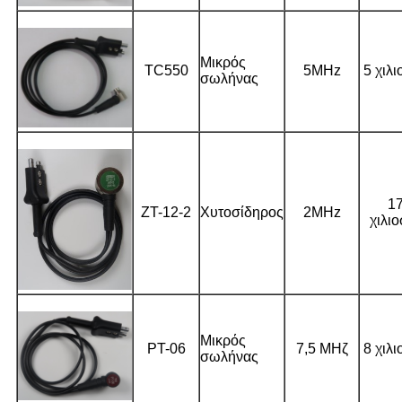
Μικρός
TC550
5MHz
5 χιλι
σωλήνας
1
ZT-12-2
Χυτοσίδηρος
2MHz
χιλιο
Μικρός
PT-06
7,5 ΜΗζ
8 χιλι
σωλήνας