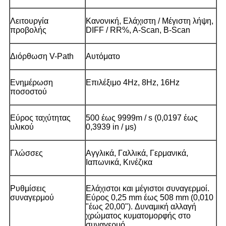
Λειτουργία
Κανονική, Ελάχιστη / Μέγιστη λήψη,
προβολής
DIFF / RR%, A-Scan, B-Scan
Διόρθωση V-Path
Αυτόματο
Ενημέρωση
Επιλέξιμο 4Hz, 8Hz, 16Hz
ποσοστού
Εύρος ταχύτητας
500 έως 9999m / s (0,0197 έως
υλικού
0,3939 in / μs)
Γλώσσες
Αγγλικά, Γαλλικά, Γερμανικά,
Ιαπωνικά, Κινέζικα
Ρυθμίσεις
Ελάχιστοι και μέγιστοι συναγερμοί.
συναγερμού
Εύρος 0,25 mm έως 508 mm (0,010
"έως 20,00"). Δυναμική αλλαγή
χρώματος κυματομορφής στο
συναγερμό