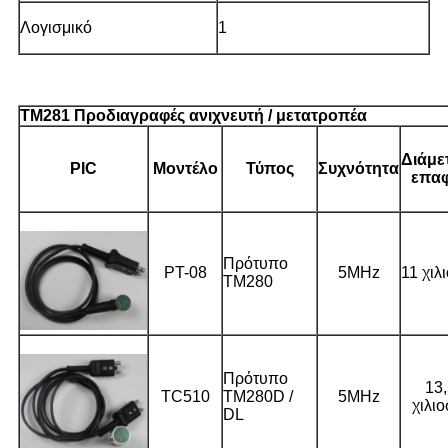
Λογισμικό
1
TM281 Προδιαγραφές ανιχνευτή / μετατροπέα
Διάμε
PIC
Μοντέλο
Τύπος
Συχνότητα
επα
Πρότυπο
PT-08
5MHz
11 χιλ
TM280
Πρότυπο
13
TC510
TM280D /
5MHz
χιλιο
DL