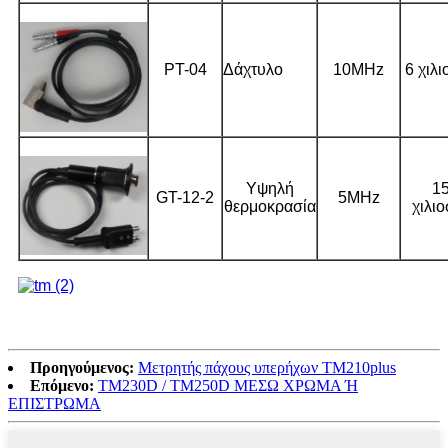
PT-04
Δάχτυλο
10MHz
6 χιλι
Υψηλή
1
GT-12-2
5MHz
θερμοκρασία
χιλιο
Προηγούμενος:
Μετρητής πάχους υπερήχων TM210plus
Επόμενο:
TM230D / TM250D ΜΕΣΩ ΧΡΩΜΑ Ή
ΕΠΙΣΤΡΩΜΑ