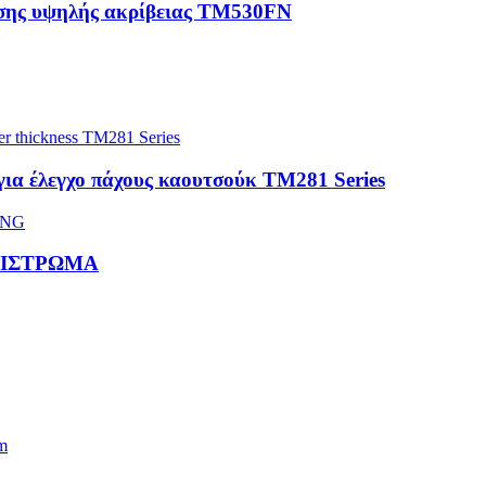
ωσης υψηλής ακρίβειας TM530FN
α έλεγχο πάχους καουτσούκ TM281 Series
ΠΙΣΤΡΩΜΑ
m