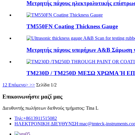
Μετρητής πάχους ηλεκτρολυτικής επίστρ
TM550FN Coating Thickness Gauge
Μετρητής πάχους υπερήχων A&B Σάρωση γι
TM230D / TM250D ΜΕΣΩ ΧΡΩΜΑ Ή Ε
1
2
Επόμενο>
>>
Σελίδα 1/2
Επικοινωνήστε μαζί μας
Διευθυντής πωλήσεων διεθνούς τμήματος: Tina L
Τηλ:
+8613911515082
ΗΛΕΚΤΡΟΝΙΚΗ ΔΙΕΥΘΥΝΣΗ:
mac@tmteck-instruments.co