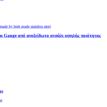
Gauge από ανοξείδωτο ατσάλι υψηλής ποιότητας
us