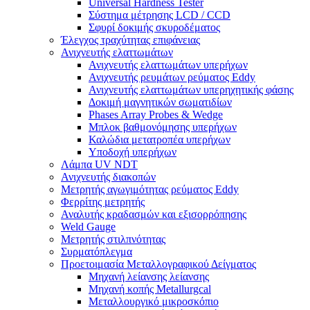
Universal Hardness Tester
Σύστημα μέτρησης LCD / CCD
Σφυρί δοκιμής σκυροδέματος
Έλεγχος τραχύτητας επιφάνειας
Ανιχνευτής ελαττωμάτων
Ανιχνευτής ελαττωμάτων υπερήχων
Ανιχνευτής ρευμάτων ρεύματος Eddy
Ανιχνευτής ελαττωμάτων υπερηχητικής φάσης
Δοκιμή μαγνητικών σωματιδίων
Phases Array Probes & Wedge
Μπλοκ βαθμονόμησης υπερήχων
Καλώδια μετατροπέα υπερήχων
Υποδοχή υπερήχων
Λάμπα UV NDT
Ανιχνευτής διακοπών
Μετρητής αγωγιμότητας ρεύματος Eddy
Φερρίτης μετρητής
Αναλυτής κραδασμών και εξισορρόπησης
Weld Gauge
Μετρητής στιλπνότητας
Συρματόπλεγμα
Προετοιμασία Μεταλλογραφικού Δείγματος
Μηχανή λείανσης λείανσης
Μηχανή κοπής Metallurgcal
Μεταλλουργικό μικροσκόπιο