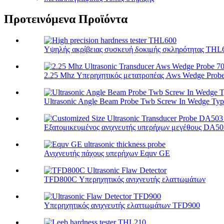
Προτεινόμενα Προϊόντα
Υψηλής ακρίβειας συσκευή δοκιμής σκληρότητας THL
2.25 Mhz Υπερηχητικός μετατροπέας Aws Wedge Probe 
Ultrasonic Angle Beam Probe Twb Screw In Wedge Type 
Εξατομικευμένος ανιχνευτής υπερήχων μεγέθους DA503
Ανιχνευτής πάχους υπερήχων Equv GE
TFD800C Υπερηχητικός ανιχνευτής ελαττωμάτων
Υπερηχητικός ανιχνευτής ελαττωμάτων TFD900