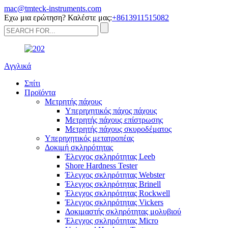
mac@tmteck-instruments.com
Εχω μια ερώτηση? Καλέστε μας:
+8613911515082
Αγγλικά
Σπίτι
Προϊόντα
Μετρητής πάχους
Υπερηχητικός πάχος πάχους
Μετρητής πάχους επίστρωσης
Μετρητής πάχους σκυροδέματος
Υπερηχητικός μετατροπέας
Δοκιμή σκληρότητας
Έλεγχος σκληρότητας Leeb
Shore Hardness Tester
Έλεγχος σκληρότητας Webster
Έλεγχος σκληρότητας Brinell
Έλεγχος σκληρότητας Rockwell
Έλεγχος σκληρότητας Vickers
Δοκιμαστής σκληρότητας μολυβιού
Έλεγχος σκληρότητας Micro