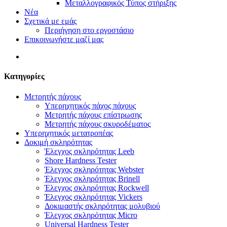
Μεταλλογραφικός Τύπος στήριξης
Νέα
Σχετικά με εμάς
Περιήγηση στο εργοστάσιο
Επικοινωνήστε μαζί μας
Κατηγορίες
Μετρητής πάχους
Υπερηχητικός πάχος πάχους
Μετρητής πάχους επίστρωσης
Μετρητής πάχους σκυροδέματος
Υπερηχητικός μετατροπέας
Δοκιμή σκληρότητας
Έλεγχος σκληρότητας Leeb
Shore Hardness Tester
Έλεγχος σκληρότητας Webster
Έλεγχος σκληρότητας Brinell
Έλεγχος σκληρότητας Rockwell
Έλεγχος σκληρότητας Vickers
Δοκιμαστής σκληρότητας μολυβιού
Έλεγχος σκληρότητας Micro
Universal Hardness Tester