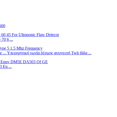
600
70 6 ...
... Υπερηχητική γωνία δέσμης ανιχνευτή Twb βίδα ...
 Eq ...