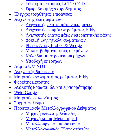
Σύστημα μέτρησης LCD / CCD
Σφυρί δοκιμής σκυροδέματος
Έλεγχος τραχύτητας επιφάνειας
Ανιχνευτής ελαττωμάτων
Ανιχνευτής ελαττωμάτων υπερήχων
Ανιχνευτής ρευμάτων ρεύματος Eddy
Ανιχνευτής ελαττωμάτων υπερηχητικής φάσης
Δοκιμή μαγνητικών σωματιδίων
Phases Array Probes & Wedge
Μπλοκ βαθμονόμησης υπερήχων
Καλώδια μετατροπέα υπερήχων
Υποδοχή υπερήχων
Λάμπα UV NDT
Ανιχνευτής διακοπών
Μετρητής αγωγιμότητας ρεύματος Eddy
Φερρίτης μετρητής
Αναλυτής κραδασμών και εξισορρόπησης
Weld Gauge
Μετρητής στιλπνότητας
Συρματόπλεγμα
Προετοιμασία Μεταλλογραφικού Δείγματος
Μηχανή λείανσης λείανσης
Μηχανή κοπής Metallurgcal
Μεταλλουργικό μικροσκόπιο
Μεταλλογραφικός Τύπος στήριξης