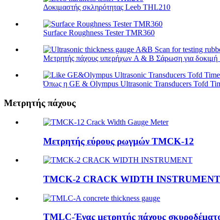
Δοκιμαστής σκληρότητας Leeb THL210
Surface Roughness Tester TMR360
Μετρητής πάχους υπερήχων A & B Σάρωση για δοκιμή .
Όπως η GE & Olympus Ultrasonic Transducers Tofd Tim
Μετρητής πάχους
Μετρητής εύρους ρωγμών TMCK-12
TMCK-2 CRACK WIDTH INSTRUMEN
TMLC-Ένας μετρητής πάχους σκυροδέματ