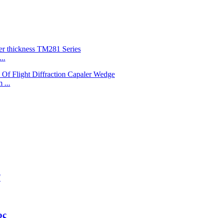
..
 ...
T
ος